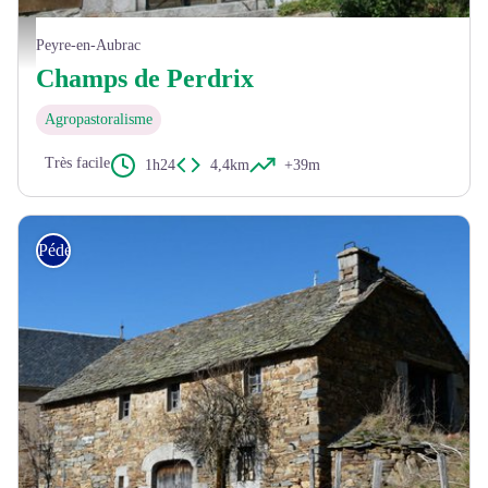
L'église de la Chaze-de-Peyre - © OT Aubrac Lozérien
Peyre-en-Aubrac
Champs de Perdrix
Agropastoralisme
Très facile
1h24
4,4km
+39m
Pédestre