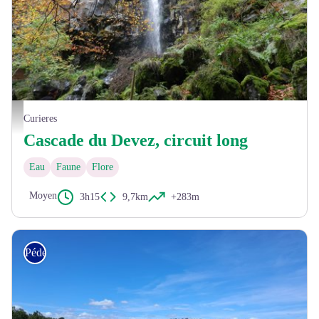
La cascade du Devez à l'automne - ®OT Tourisme en Aubrac
Curieres
Cascade du Devez, circuit long
Eau
Faune
Flore
Moyen
3h15
9,7km
+283m
Pédestre