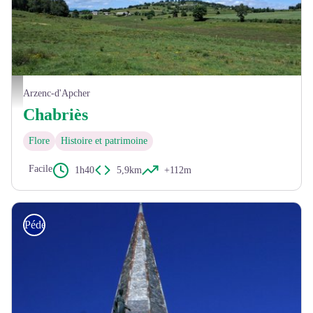
Vue sur Chabriès - © OT Aubrac Lozérien
Arzenc-d'Apcher
Chabriès
Flore
Histoire et patrimoine
Facile
1h40
5,9km
+112m
Pédestre