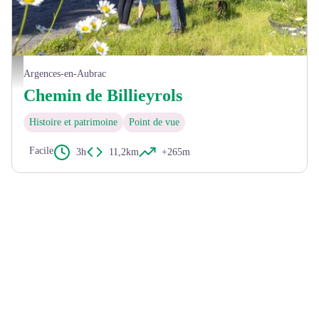
B.Colomb Lozère sauvage pour Tourisme en Aubrac
Argences-en-Aubrac
Chemin de Billieyrols
Histoire et patrimoine
Point de vue
Facile
3h
11,2km
+265m