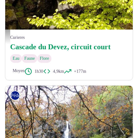
Cascade du Devez - ®A. Méravilles
Curieres
Cascade du Devez, circuit court
Eau
Faune
Flore
Moyen
1h30
4,9km
+177m
Pédestre