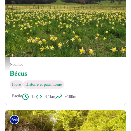
Champs de Jonquilles vers Bécus - © OT Aubrac Lozérien
Noalhac
Bécus
Flore
Histoire et patrimoine
Facile
1h
3,1km
+100m
Pédestre