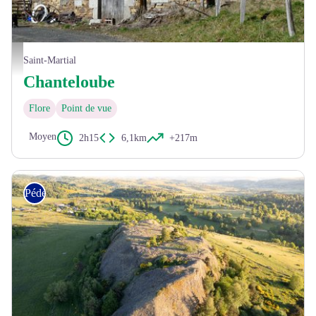
Une grange en très bon état - OT des Pays de Saint-Flour
Saint-Martial
Chanteloube
Flore
Point de vue
Moyen
2h15
6,1km
+217m
Pédestre