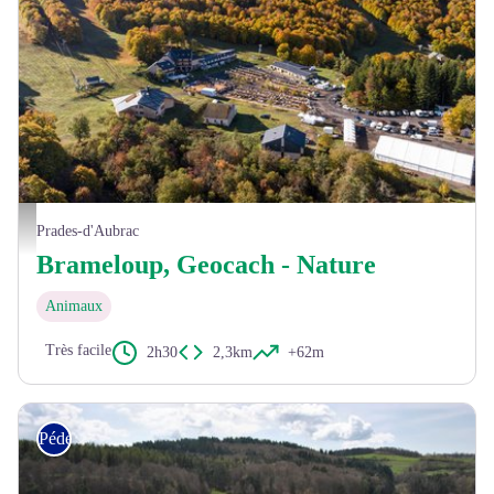
La station de Brameloup - ®Daniel Morin
Prades-d'Aubrac
Brameloup, Geocach - Nature
Animaux
Très facile
2h30
2,3km
+62m
Pédestre