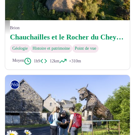
Truc du Cheylaret - © Benoît Colomb - Lozère Sauvage
Brion
Chauchailles et le Rocher du Cheylaret
Géologie
Histoire et patrimoine
Point de vue
Moyen
1h9
12km
+310m
Pédestre