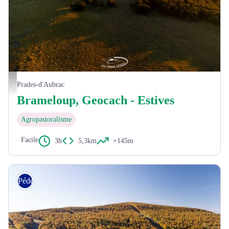
La forêt de Brameloup - ®Daniel Morin
Prades-d'Aubrac
Brameloup, Geocach - Estives
Agropastoralisme
Facile
3h
5,3km
+145m
Pédestre