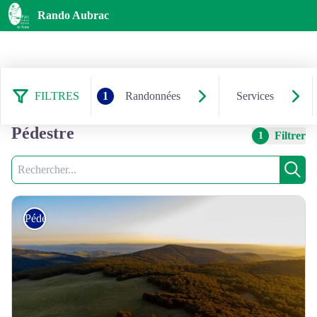
Rando Aubrac
FILTRES
1
Randonnées
Services
244 résultats randonnées :
Pédestre
Filtrer
1
Recherche
Rech
Pédestre