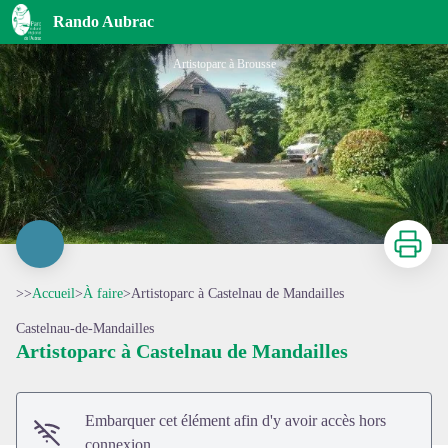
Artistoparc à Castelnau de Mandailles
Rando Aubrac
Artistoparc à Brousse
Imprimer
>>
Accueil
>
À faire
>
Artistoparc à Castelnau de Mandailles
Castelnau-de-Mandailles
Artistoparc à Castelnau de Mandailles
Voir l'image en plein écran
Embarquer cet élément afin d'y avoir accès hors
connexion