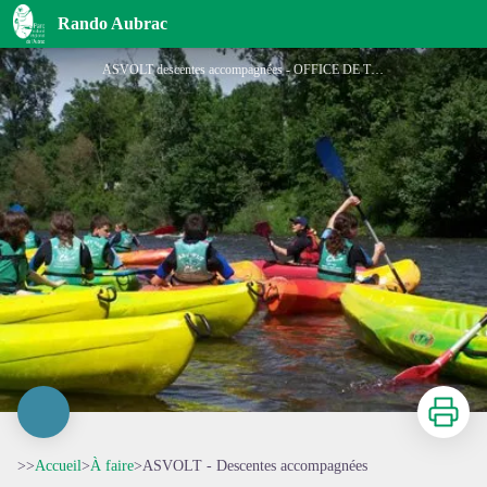
ASVOLT - Descentes accompagnées
Rando Aubrac
ASVOLT descentes accompagnées - OFFICE DE TOURISME DU CANTON D'ENTRAYGUES SUR TRUYERE
Imprimer
>>
Accueil
>
À faire
>
ASVOLT - Descentes accompagnées