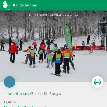
Ecole de Ski Français
Rando Aubrac
ESF LAGUIOLE AUBRAC - jerome roux
Imprimer
>>
Accueil
>
À faire
>
Ecole de Ski Français
Laguiole