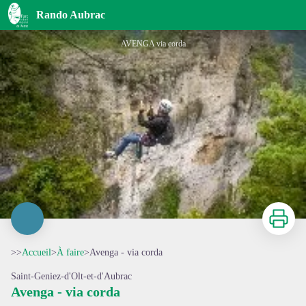
Avenga - via corda
Rando Aubrac
AVENGA via corda
Imprimer
>>
Accueil
>
À faire
>
Avenga - via corda
Saint-Geniez-d'Olt-et-d'Aubrac
Avenga - via corda