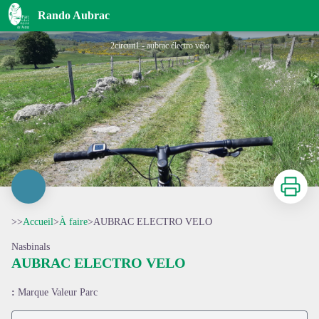
AUBRAC ELECTRO VELO
Rando Aubrac
2circuit1 - aubrac électro vélo
Imprimer
>>
Accueil
>
À faire
>
AUBRAC ELECTRO VELO
Nasbinals
AUBRAC ELECTRO VELO
Voir l'image en plein écran
:
Marque Valeur Parc