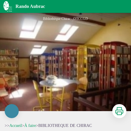
BIBLIOTHEQUE DE CHIRAC
Rando Aubrac
Bibliothèque Chirac - OTCCGD
Imprimer
>>
Accueil
>
À faire
>
BIBLIOTHEQUE DE CHIRAC