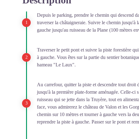
Description
Voir l'image en plein écran
bassin (supérieur) qui est le lac de Montézic, et un seco
apercevoir (la Truyère). L'eau stockée dans le bassin su
Depuis le parking, prendre le chemin qui descend dans
consommation d'électricité, cette eau est alors récupéré
traverser la châtaigneraie. Suivre le chemin jusqu'à la 
moindre consommation, l'eau du bassin inférieur est pom
gauche jusqu'au ruisseau de la Plane (100 mètres en
l'électricité des centrales nucléaires qui ne peuvent stop
spontanément.
Traverser le petit pont et suivre la piste forestière q
à gauche. Vous êtes sur la partie du sentier botanique.
hameau "Le Laux".
Au carrefour, quitter la piste et descendre tout droit
jusqu'à la première plate-forme aménagée. Celle-ci
ruisseau qui se jette dans la Truyère, tout en alimen
face, vous admirerez le château de Valon et les Gorg
chemin sur 10 mètres et tourner à gauche vers la d
reprendre la piste à gauche. Passer sur le pont et rem