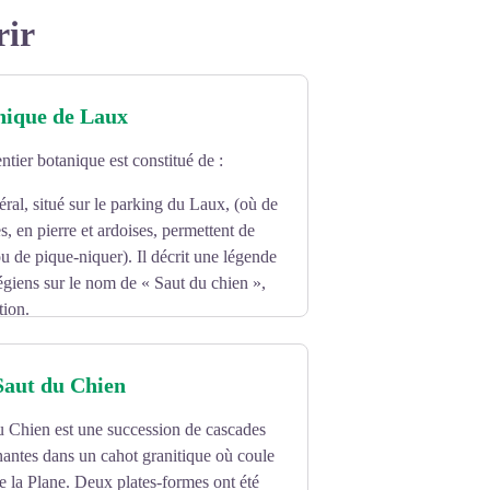
rir
nique de Laux
ntier botanique est constitué de :
ral, situé sur le parking du Laux, (où de
s, en pierre et ardoises, permettent de
ou de pique-niquer). Il décrit une légende
légiens sur le nom de « Saut du chien »,
tion.
rtie de la flore locale. Descriptif de
 feuilles, de l’arbre et des fruits.
Saut du Chien
u Chien est une succession de cascades
antes dans un cahot granitique où coule
de la Plane. Deux plates-formes ont été