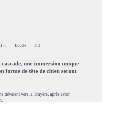
image en plein écran
Boucle
PR
61m
a cascade, une immersion unique
en forme de tête de chien seront
e dévalent vers la Truyère, après avoir
n.