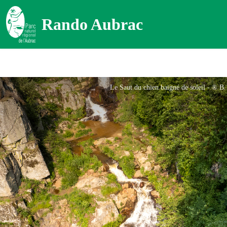
Rando Aubrac
Le Saut du chien baigné de soleil - ® 