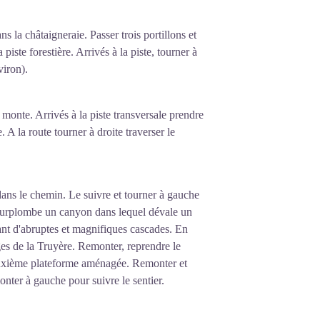
nd bassin (inférieur) que l'on peut
périeur est turbinée aux heures de forte
 la châtaigneraie. Passer trois portillons et
e dans le bassin inférieur. Aux heures de
piste forestière. Arrivés à la piste, tourner à
pée vers le supérieur en utilisant
viron).
per leur production d'électricité
ui monte. Arrivés à la piste transversale prendre
 A la route tourner à droite traverser le
 dans le chemin. Le suivre et tourner à gauche
 surplombe un canyon dans lequel dévale un
tant d'abruptes et magnifiques cascades. En
es de la Truyère. Remonter, reprendre le
euxième plateforme aménagée. Remonter et
onter à gauche pour suivre le sentier.