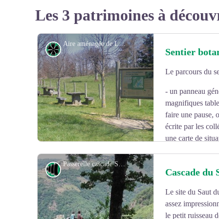
Les 3 patrimoines à découv
Aire aménagée de Laux - BIT Viadène
Flore
Sentier bota
Le parcours du se
- un panneau géné
magnifiques table
faire une pause, 
écrite par les col
une carte de situa
- 24 panneaux explicatifs permettant de découvrir une pa
Passerelle cascade Saut du Chien - BIT Viadène
l’arbre, nom en français, en latin et en occitan, dessin des
Point de vue
Cascade du 
Le site du Saut d
Voir l'image en plein écran
assez impressionn
le petit ruisseau 