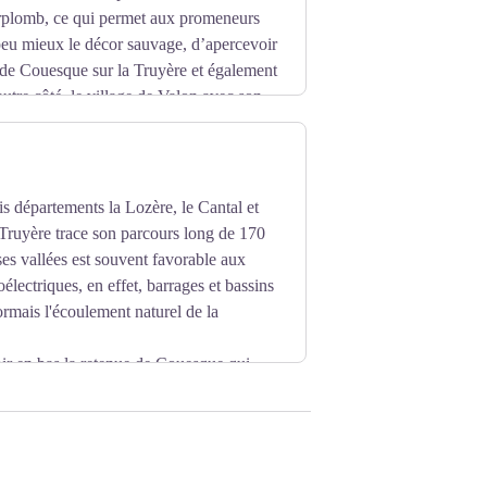
plomb, ce qui permet aux promeneurs
peu mieux le décor sauvage, d’apercevoir
 de Couesque sur la Truyère et également
’autre côté, le village de Valon avec son
usticité du paysage et la technique très
ssantes d’Europe cachée dans ses
ue l’on peut voir au pied d’une cascade
ois départements la Lozère, le Cantal et
Truyère trace son parcours long de 170
ses vallées est souvent favorable aux
oélectriques, en effet, barrages et bassins
rmais l'écoulement naturel de la
ir en bas la retenue de Couesque qui
c située au pied de la cascade du Saut du
Station de Transfert d'Energie par
nivellation d'environ 400 m ; un premier