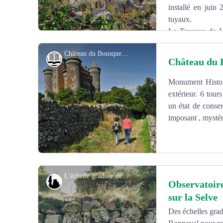
installé en juin 
tuyaux.
Le Taureau de L
Georges Guyot, trône sur la place du foirail depuis 194
Château du Bousquet - OTC ALCV
Histoire et patrimoine
Château du 
Monument Histori
Voir l'image en plein écran
extérieur. 6 tou
un état de conser
imposant , mysté
L'échelle graduée de l'Observatoire de l'eau sur la Selve - ® PNR de l'Aubrac
Géologie
Observatoire
sur la Selve
Des échelles gra
Voir l'image en plein écran