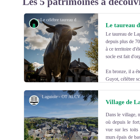
Les 5 patrimoines à découv
Le célèbre taureau de bronze de Laguiole - B. Colomb-Lozère Sauvage pour pact Aubrac
Petit patrimoine
Le taureau d
Le taureau de Lag
depuis plus de 70
à ce territoire d'
socle est fait d'o
En bronze, il a é
Guyot, célèbre sc
officielle eut lieu le 10 août 1947.
Laguiole - OT ALCV
Histoire et patrimoine
Village de L
Petite originalité, la sculpture n’appartient pas à la co
part du Musée des Beaux Arts de Paris.
Dans le village, 
Voir l'image en plein écran
où depuis le for
vue sur les toit
murs épais de basa