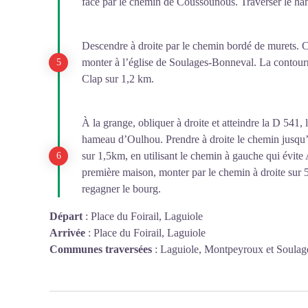
face par le chemin de Coussounous. Traverser le ha
Descendre à droite par le chemin bordé de murets. Co
monter à l’église de Soulages-Bonneval. La contour
Clap sur 1,2 km.
À la grange, obliquer à droite et atteindre la D 541, 
hameau d’Oulhou. Prendre à droite le chemin jusqu
sur 1,5km, en utilisant le chemin à gauche qui évit
première maison, monter par le chemin à droite sur
regagner le bourg.
Départ
:
Place du Foirail, Laguiole
Arrivée
:
Place du Foirail, Laguiole
Communes traversées
:
Laguiole, Montpeyroux et Soula