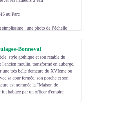
ever les hauteurs d’eau
MS au Parc
t simplissime : une photo de l’échelle
eillance de la hauteur d’eau peut être
ts, plus la connaissance de l’évolution
oulages-Bonneval
le, style gothique et son retable du
l’eau soit bien visible.
 l'ancien moulin, transformé en auberge,
hauteur d’eau que vous lisez,
r une très belle demeure du XVIème ou
vec sa cour fermée, son porche et son
emeure est nommée la "Maison de
le fut habitée par un officer d'empire.