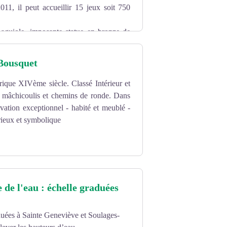
2011, il peut accueillir 15 jeux soit 750
aguiole, imposante statue en bronze de
7.
Bousquet
que XIVème siècle. Classé Intérieur et
rs mâchicoulis et chemins de ronde. Dans
vation exceptionnel - habité et meublé -
rieux et symbolique
 de l'eau : échelle graduées
duées à Sainte Geneviève et Soulages-