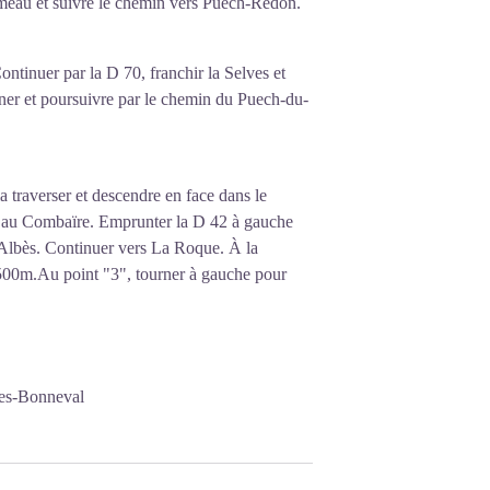
meau et suivre le chemin vers Puech-Redon.
ntinuer par la D 70, franchir la Selves et
ner et poursuivre par le chemin du Puech-du-
la traverser et descendre en face dans le
’au Combaïre. Emprunter la D 42 à gauche
e Albès. Continuer vers La Roque. À la
 500m.Au point "3", tourner à gauche pour
ges-Bonneval