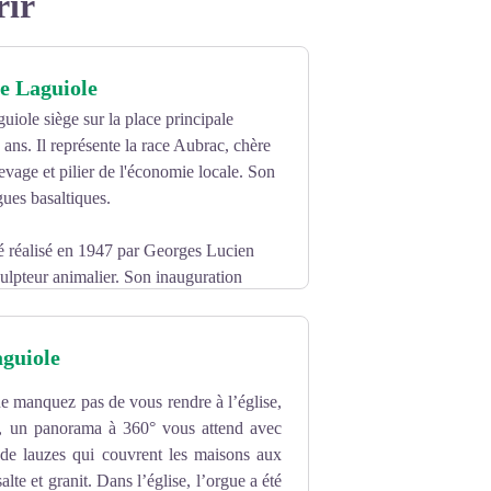
rir
e Laguiole
uiole siège sur la place principale
 ans. Il représente la race Aubrac, chère
élevage et pilier de l'économie locale. Son
rgues basaltiques.
té réalisé en 1947 par Georges Lucien
ulpteur animalier. Son inauguration
aguiole
mmune, mais fait l’objet d’un dépôt de la
ne manquez pas de vous rendre à l’église,
t, un panorama à 360° vous attend avec
s de lauzes qui couvrent les maisons aux
lte et granit. Dans l’église, l’orgue a été