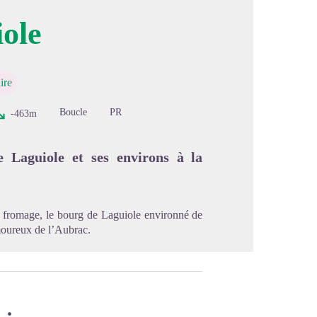
ole
image en plein écran
ire
Boucle
PR
-463m
 Laguiole et ses environs à la
n fromage, le bourg de Laguiole environné de
amoureux de l’Aubrac.