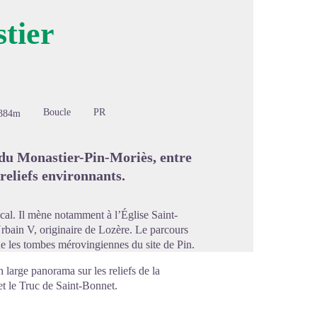
tier
image en plein écran
Boucle
PR
384m
du Monastier-Pin-Moriès, entre
reliefs environnants.
ocal. Il mène notamment à l’Église Saint-
rbain V, originaire de Lozère. Le parcours
ue les tombes mérovingiennes du site de Pin.
n large panorama sur les reliefs de la
et le Truc de Saint-Bonnet.