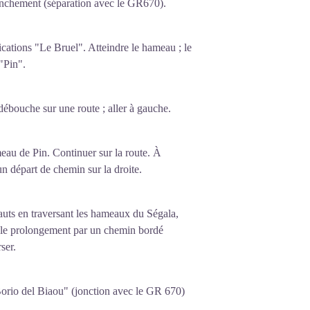
ranchement (séparation avec le GR670).
ications "Le Bruel". Atteindre le hameau ; le
"Pin".
débouche sur une route ; aller à gauche.
meau de Pin. Continuer sur la route. À
n départ de chemin sur la droite.
uts en traversant les hameaux du Ségala,
 le prolongement par un chemin bordé
ser.
 Borio del Biaou" (jonction avec le GR 670)