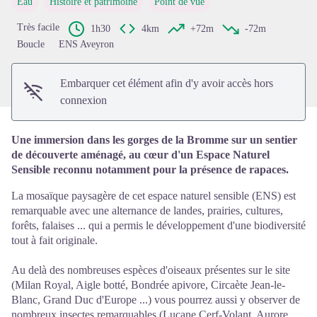
Eau
Histoire et patrimoine
Point de vue
Voir l'image en plein écran
Très facile
1h30
4km
+72m
-72m
Boucle
ENS Aveyron
Embarquer cet élément afin d'y avoir accès hors
connexion
Une immersion dans les gorges de la Bromme sur un sentier
de découverte aménagé, au cœur d'un Espace Naturel
Sensible reconnu notamment pour la présence de rapaces.
La mosaïque paysagère de cet espace naturel sensible (ENS) est
remarquable avec une alternance de landes, prairies, cultures,
forêts, falaises ... qui a permis le développement d'une biodiversité
tout à fait originale.
Au delà des nombreuses espèces d'oiseaux présentes sur le site
(Milan Royal, Aigle botté, Bondrée apivore, Circaète Jean-le-
Blanc, Grand Duc d'Europe ...) vous pourrez aussi y observer de
nombreux insectes remarquables (Lucane Cerf-Volant, Aurore,