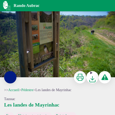
Les landes de Mayrinhac
Rando Aubrac
Panneau d'interprétation de la lande de Mayrinhac - Conseil Départemental de l'Aveyron
Imprimer
Télécharger
Signaler 
>>
Accueil
>
Pédestre
>
Les landes de Mayrinhac
Taussac
Les landes de Mayrinhac