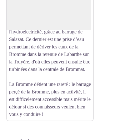
surplomber les Gorges de la Brommes.
Voir l'image en plein écran
Moins connues que leurs voisines, les
Gorges de la Truyère, la Bromme est
également exploitée pour
l'hydroelectricité, grâce au barrage de
Salazat. Ce dernier est une prise d’eau
permettant de dériver les eaux de la
Bromme dans la retenue de Labarthe sur
la Truyère, d'où elles peuvent ensuite être
turbinées dans la centrale de Brommat.
La Bromme détient une rareté : le barrage
perçé de la Bromme, plus en activité, il
est difficelement accessible mais mérite le
détour si des connaisseurs veulent bien
vous y conduire !