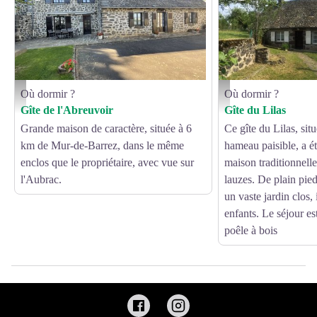
Où dormir ?
Où dormir ?
mme Siozade
Gîte du Lilas - Office de T
Gîte de l'Abreuvoir
Gîte du Lilas
Grande maison de caractère, située à 6
Ce gîte du Lilas, sit
km de Mur-de-Barrez, dans le même
hameau paisible, a 
enclos que le propriétaire, avec vue sur
maison traditionnelle
l'Aubrac.
lauzes. De plain pied
un vaste jardin clos, 
enfants. Le séjour e
poêle à bois