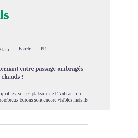
ls
image en plein écran
Boucle
PR
213m
lternant entre passage ombragés
s chauds !
quables, sur les plateaux de l’Aubrac : du
ombreux burons sont encore visibles mais ils