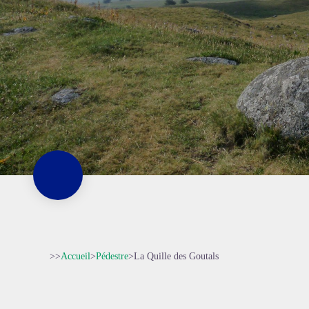
>>
Accueil
>
Pédestre
>
La Quille des Goutals