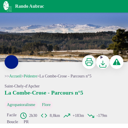
La Combe-Crose - Parcours n°5
Rando Aubrac
Plomb du Cantal enneigé - © Marion Larguier - OT Margeride en Gévaudan
Imprimer
Télécharger
Signaler 
>>
Accueil
>
Pédestre
>
La Combe-Crose - Parcours n°5
Saint-Chely-d'Apcher
La Combe-Crose - Parcours n°5
Voir l'image en plein écran
Agropastoralisme
Flore
Facile
2h30
8,8km
+183m
-179m
Boucle
PR