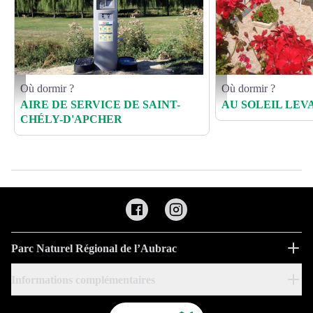
Où dormir ?
Où dormir ?
Borne de camping-car - Ville de Saint-Chély-d'Apcher
Entrée + terrasse - 1
AIRE DE SERVICE DE SAINT-
AU SOLEIL LEV
CHÉLY-D'APCHER
Parc Naturel Régional de l’Aubrac
Informations complémentaires