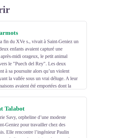
rir
marmots
a fin du XVe s., vivait à Saint-Geniez un
deux enfants avaient capturé une
après-midi orageux, le petit animal
, vers le "Puech del Rey". Les deux
nt à sa poursuite alors qu’un violent
yant la vallée sous un vrai déluge. A leur
 maisons avaient été emportées dont la
gnée grâce à la fuite du petit animal. Ils
nné, par extension, à tous les habitants.
 Talabot
ent officiellement les Marmots et
ie Savy, orpheline d’une modeste
n 1999, rappelle cette légende.
int-Geniez pour travailler chez des
is. Elle rencontre l’ingénieur Paulin