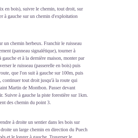
x en bois), suivre le chemin, tout droit, sur
rer à gauche sur un chemin d'exploitation
ur un chemin herbeux. Franchir le ruisseau
isement (panneau signalétique), tourner à
 à gauche et à la dernière maison, monter par
averser le ruisseau (passerelle en bois) puis
route, que l'on suit à gauche sur 100m, puis
, continuer tout droit jusqu'à la route qui
Saint Martin de Montbon. Passer devant
hir. Suivre à gauche la piste forestière sur 1km.
ent des chemin du point 3.
endre à droite un sentier dans les bois sur
droite un large chemin en direction du Puech
bès et le longer à gauche. Traverser le