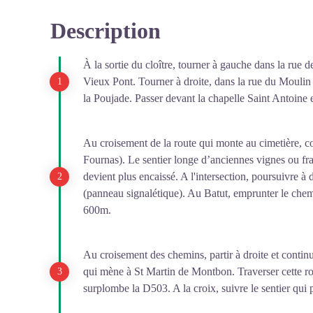
septembre 2026
latérales aux commerçants et corporations de la ville. A 
Description
richesse des retables et plus particulièrement du maître-
Voir l'image en plein écran
pour permettre la protection d’une colonie de chauves
XVIII ͤ s. Dans le chœur, le couronnement stuqué du ba
reproduction, conformément à l’article L411-1 du
Geniès.
À la sortie du cloître, tourner à gauche dans la rue de
Parmi les chefs d’œuvre de cette église : le grand escal
Vieux Pont. Tourner à droite, dans la rue du Moulin
Code de l’environnement qui interdit la destruction ou 
symétrique, l'orgue, le tombeau de Monseigneur Frayssi
la Poujade. Passer devant la chapelle Saint Antoine 
Ce site constitue un lieu d’intérêt écologique majeur à 
strictement protégée.
Au croisement de la route qui monte au cimetière, con
Fournas). Le sentier longe d’anciennes vignes ou frai
Une vidéosurveillance en temps réel permet de suivre l’
devient plus encaissé. A l'intersection, poursuivre à 
(panneau signalétique). Au Batut, emprunter le chem
Pendant la période de fermeture de la chapelle :
600m.
La Visite virtuelle de la Chapelle d'Aurelle
est disp
ce monument historique remarquable, il vous suffit
Au croisement des chemins, partir à droite et contin
Par ailleurs, vous pouvez également observer l’intér
qui mène à St Martin de Montbon. Traverser cette rou
dans la porte.
surplombe la D503. A la croix, suivre le sentier qui p