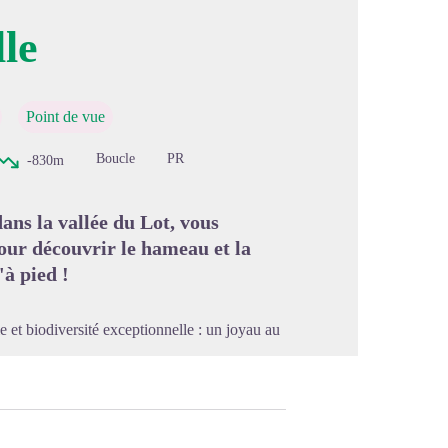
le
image en plein écran
Point de vue
Boucle
PR
-830m
ans la vallée du Lot, vous
our découvrir le hameau et la
'à pied !
et biodiversité exceptionnelle : un joyau au