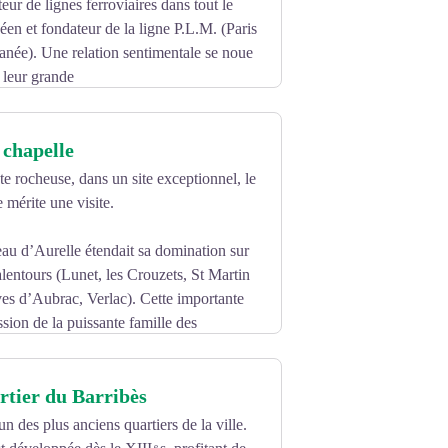
eur de lignes ferroviaires dans tout le
éen et fondateur de la ligne P.L.M. (Paris
anée). Une relation sentimentale se noue
 leur grande
Paris. Marie y fréquente la haute société,
 chapelle
 bonnes œuvres de Saint-Geniez.
serait arrivée en grand équipage devant la
te rocheuse, dans un site exceptionnel, le
mauvais œil le retour de cette « parvenue
mérite une visite.
u « Puisque vous m’abaissez de mon vivant,
eau d’Aurelle étendait sa domination sur
contracte une pneumonie qui lui sera
entours (Lunet, les Crouzets, St Martin
gs de sa fortune aux indigents de Saint-
s d’Aubrac, Verlac). Cette importante
pulture. Son héritier en confie la
ssion de la puissante famille des
de la basilique du Sacré-Cœur de
t la guerre de Cent ans, routiers,
’œuvre de Louis-Ernest Barrias, les
ur ordre du seigneur de Canilhac, baron
 Marie ait acheté une concession dans le
rtier du Barribès
it mise en valeur. Le neveu de Marie
le style roman et sur un même plan simple
un des plus anciens quartiers de la ville.
r à l’emplacement de l’ancien château.
circulaire, couronnée par un clocher-