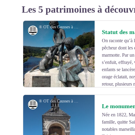
Les 5 patrimoines à découv
® OT des Causses à l'Aubrac
Histoire et patrimoine
Statut des 
On raconte qu’à l
pêcheur dont les 
marmotte. Par un 
s’enfuit, effrayé
enfants se lancère
orage éclatait, no
retour, plusieurs
leur, et leur père avait péri noyé. Leur vie avait été épar
furent appelés familièrement les Marmots. Ce nom fut do
® OT des Causses à l'Aubrac
Histoire et patrimoine
Le monument
Aujourd'hui encore, les habitants de St Geniez s'appell
Marmottes.
Née en 1822, Mar
La statue ,qui trône au milieu du Pont Vieux depuis jui
famille, quitte Sa
Voir l'image en plein écran
notables marseilla