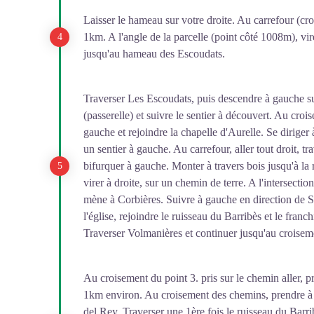
Laisser le hameau sur votre droite. Au carrefour (croi
1km. A l'angle de la parcelle (point côté 1008m), vi
jusqu'au hameau des Escoudats.
Traverser Les Escoudats, puis descendre à gauche s
(passerelle) et suivre le sentier à découvert. Au cro
gauche et rejoindre la chapelle d'Aurelle. Se diriger
un sentier à gauche. Au carrefour, aller tout droit, tr
bifurquer à gauche. Monter à travers bois jusqu'à la 
virer à droite, sur un chemin de terre. A l'intersection
mène à Corbières. Suivre à gauche en direction de 
l'église, rejoindre le ruisseau du Barribès et le franc
Traverser Volmanières et continuer jusqu'au croisem
Au croisement du point 3. pris sur le chemin aller, pr
1km environ. Au croisement des chemins, prendre à 
del Rey. Traverser une 1ère fois le ruisseau du Barri