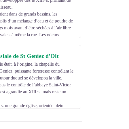
t développée dès le XIII ͤ s. profitant de
uite démonté puis transporté à Saint-
uisseau.
 emplacement actuel. Il est inauguré le
r ont été restaurés dans les années 80 par
ent dans de grands bassins, les
mplis d’un mélange d’eau et de poudre de
a ville et le Lot
capitales régionales, Paris et l’Argentine
s mois avant d’être séchées à l’air libre
guë.
valets à même la rue. Les odeurs
ut accéder au village que par des chemins
un règlement de police interdit en 1638 aux
ssiale de St Geniez d'Olt
g du Lot. En 1785, Jean-François Rogéry,
tivité dans le Barribès.
e était, à l’origine, la chapelle du
novée par une équipe de bénévoles et
ion de la basane (peau de mouton servant
Geniez, puissante forteresse contrôlant le
0, abrite une colonie de "grand
et des peaux de mouton. Les cuirs sont
utour duquel se développa la ville.
 des grands centres de négoce.
us le contrôle de l’abbaye Saint-Victor
III ͤ s., si bien que Saint-Geniez ne
 est agrandie au XIII ͤ s. mais reste un
 pour cette espèce à l'échelle de
ͤ s., et seulement 2 en 1930. Depuis,
 s. une grande église, orientée plein
onstitue alors la première travée de
lle sera fermée au public du 1 mai au 30
e financés par la vente des chapelles