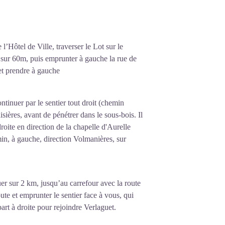
la sobriété de l’architecture s’oppose la
autel, représentatif de l’art baroque du
-souris (Grand Rhinolophe) en période de
ldaquin représente la Gloire de Saint-
 l’Hôtel de Ville, traverser le Lot sur le
ier à double volée parfaitement
 sur 60m, puis emprunter à gauche la rue de
la perturbation des espèces protégées.
nous, ....
et prendre à gauche
l’échelle régionale pour cette espèce
tinuer par le sentier tout droit (chemin
sières, avant de pénétrer dans le sous-bois. Il
évolution de la colonie.
droite en direction de la chapelle d'Aurelle
in, à gauche, direction Volmanières, sur
onible sur smartphone. Pour explorer
 de scanner le QR code.
uer sur 2 km, jusqu’au carrefour avec la route
ieur à travers la petite trappe intégrée
te et emprunter le sentier face à vous, qui
art à droite pour rejoindre Verlaguet.