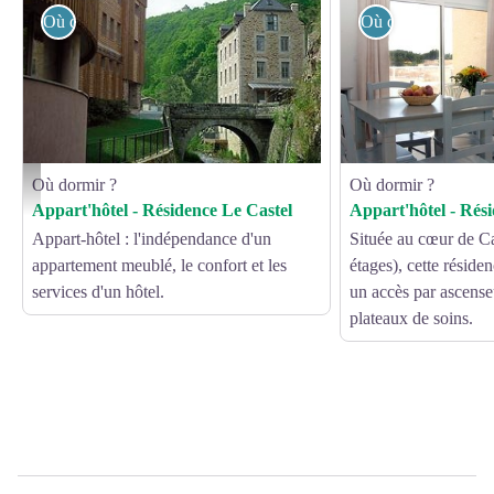
Où dormir ?
Où dormir ?
Où dormir ?
Où dormir ?
Le Castel - Chaudes-Aigues - LOUSTAL
Appart'hôtel - Résidence Le Castel
Appart'hôtel - Rés
Appart-hôtel : l'indépendance d'un
Située au cœur de Ca
appartement meublé, le confort et les
étages), cette réside
services d'un hôtel.
un accès par ascense
plateaux de soins.