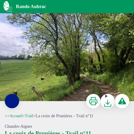
La croix de Prunières - Trail n°11
Rando Aubrac
@Mathilde SAGNES
Imprimer
Télécharger
Signaler 
>>
Accueil
>
Trail
>
La croix de Prunières - Trail n°11
Chaudes-Aigues
La croix de Prunières - Trail n°11