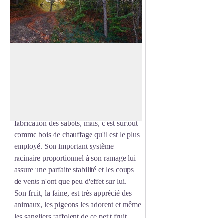
Hêtraie et gros hêtre
La hêtraie s 'étend dans la région entre
800 et 1300 mètres d'altitude. Le hêtre ou
Voir l'image en plein écran
"fayard" est un bois dur employé dans la
confection de meubles, pieds de tables.
On l'utilisait également pour la
fabrication des sabots, mais, c'est surtout
comme bois de chauffage qu'il est le plus
employé. Son important système
racinaire proportionnel à son ramage lui
assure une parfaite stabilité et les coups
de vents n'ont que peu d'effet sur lui.
Son fruit, la faine, est très apprécié des
animaux, les pigeons les adorent et même
les sangliers raffolent de ce petit fruit