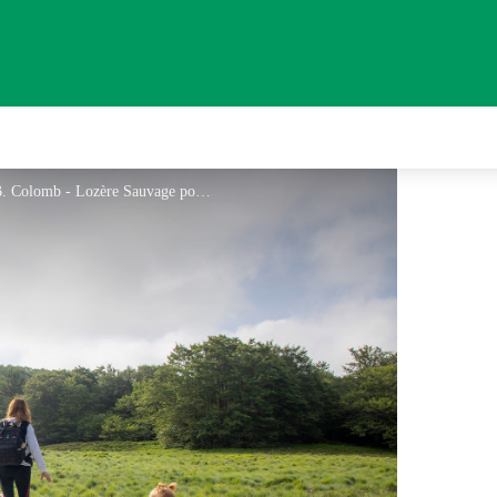
Le ponton, sur la Tourbière de la vergne noire - B. Colomb - Lozère Sauvage pour Tourisme en Aubrac