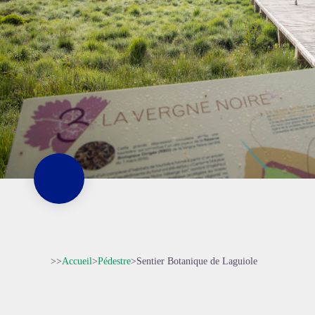
>>
Accueil
>
Pédestre
>
Sentier Botanique de Laguiole