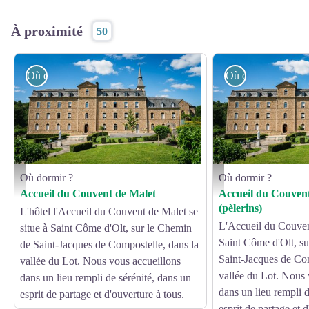
À proximité
50
Où dormir ?
Où dormir ?
Où dormir ?
Où dormir ?
Accueil du Couvent de Malet - Hébergement - nicomphoto
Accueil du Couvent de Mal
Accueil du Couvent de Malet
Accueil du Couven
(pèlerins)
L'hôtel l'Accueil du Couvent de Malet se
L'Accueil du Couvent
situe à Saint Côme d'Olt, sur le Chemin
Saint Côme d'Olt, s
de Saint-Jacques de Compostelle, dans la
Saint-Jacques de Com
vallée du Lot. Nous vous accueillons
vallée du Lot. Nous 
dans un lieu rempli de sérénité, dans un
dans un lieu rempli d
esprit de partage et d'ouverture à tous.
esprit de partage et d