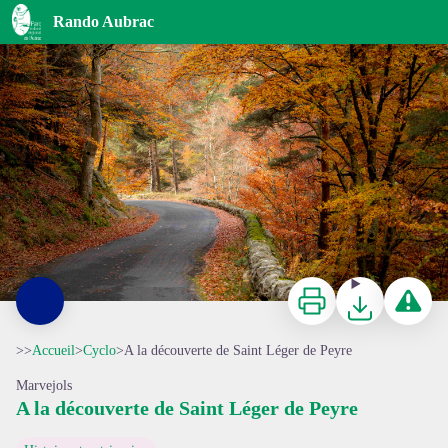
A la découverte de Saint Léger de Peyre
Rando Aubrac
Les routes de la vallée de l'Enfer - © Benoît Colomb - Lozère Sauvage - PACT Aubrac
Imprimer
Télécharger
Signaler 
>>
Accueil
>
Cyclo
>
A la découverte de Saint Léger de Peyre
Marvejols
A la découverte de Saint Léger de Peyre