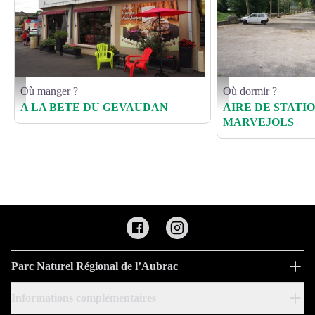
Où manger ?
Où dormir ?
A la Bête du Gévaudan - OTGD
P1040194 - Non renseigné
A LA BETE DU GEVAUDAN
AIRE DE STAT
MARVEJOLS
Parc Naturel Régional de l’Aubrac
Informations complémentaires