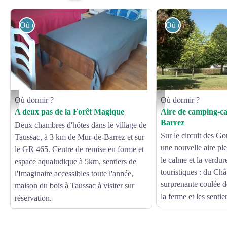
Où dormir ?
Où dormir ?
Où dormir ?
Où dormir ?
Solange Venzat
Aire de camping-car de Lac
A deux pas de la Forêt Magique
Aire de camping-ca
Barrez
Deux chambres d'hôtes dans le village de
Sur le circuit des Go
Taussac, à 3 km de Mur-de-Barrez et sur
une nouvelle aire ple
le GR 465. Centre de remise en forme et
le calme et la verdur
espace aqualudique à 5km, sentiers de
touristiques : du Châ
l'Imaginaire accessibles toute l'année,
surprenante coulée de
maison du bois à Taussac à visiter sur
la ferme et les sentie
réservation.