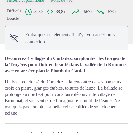
Histoire et patrimoine
Point de vue
Voir l'image en plein écran
Difficile
3h30
38,8km
+567m
-570m
Boucle
Embarquer cet élément afin d'y avoir accès hors
connexion
Découvrez 4 villages du Carladez, surplomber les Gorges de
la Truyère, pour finir en beauté dans la vallée de la Bromme,
avec en arrière plan le Plomb du Cantal.
Un beau condensé du Carladez, à la rencontre de ses hameaux,
croix en pierre, granges étables, toitures de lauze. La ballade se
prolonge au nord-est pour vous faire découvrir le village de
Brommat, et son sentier de l’imaginaire « au fil de l’eau ». Ne
manquez pas non plus sa belle église coiffée de son clocher à
peigne.