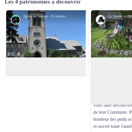
Les 4 patrimoines à découvrir
Eglise de Taussac - ® commune de Taussac
Architecture
Installation art
Église romane de Taussac du XVème
Sentier de l'imagin
siècle
Barrez
Ce Sentier a pour 
la Pierre", comme les
Voir l'image en plein écran
l'Imaginaire du Carla
créateurs ont briller 
vous faire décourvri
de leur Commune. Po
bonheur des petits et
et ouvert toute l'anné