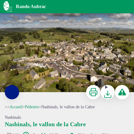
Nasbinals, le vallon de la Cabre
Rando Aubrac
Le village de Nasbinals - © B. Colomb - Lozere Sauvage pour PACT Aubrac
Imprimer
Télécharger
Signaler 
>>
Accueil
>
Pédestre
>
Nasbinals, le vallon de la Cabre
Nasbinals
Nasbinals, le vallon de la Cabre