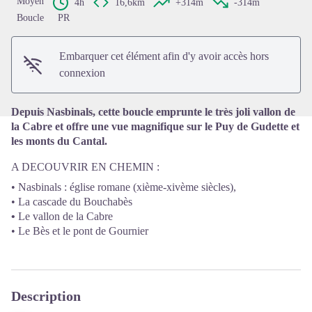
Moyen
4h
16,6km
+314m
-314m
Voir l'image en plein écran
Boucle
PR
Embarquer cet élément afin d'y avoir accès hors
connexion
Depuis Nasbinals, cette boucle emprunte le très joli vallon de
la Cabre et offre une vue magnifique sur le Puy de Gudette et
les monts du Cantal.
A DECOUVRIR EN CHEMIN :
• Nasbinals : église romane (xième-xivème siècles),
• La cascade du Bouchabès
•
Le vallon de la Cabre
• Le Bès et le pont de Gournier
Description