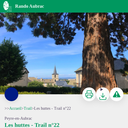
Les huttes - Trail n°22
Rando Aubrac
L'église d'Aumont Aubrac - ®OT Aubrac Lozérien
Imprimer
Télécharger
Signaler 
>>
Accueil
>
Trail
>
Les huttes - Trail n°22
Peyre-en-Aubrac
Les huttes - Trail n°22