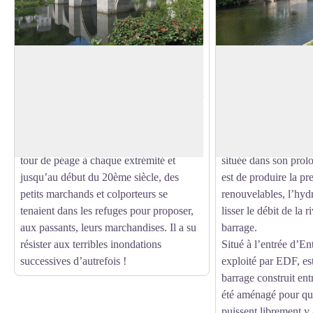
Pont de la Truyère
Barrage de Cambe
Classé monument historique, il fut
L'aménagement hydr
construit par les frères pontifes, nullement
Cambeyrac est le dern
Voir l'image en plein écran
moines, mais faisant partie de
Truyère avant que la 
congrégations ayant pour mission de
Lot à Entraygues-sur-
construire des ponts. Il comportait une
composé d'un barrage
tour de péage à chaque extrémité et
située dans son prol
jusqu’au début du 20ème siècle, des
est de produire la pr
petits marchands et colporteurs se
renouvelables, l’hydr
tenaient dans les refuges pour proposer,
lisser le débit de la r
aux passants, leurs marchandises. Il a su
barrage.
résister aux terribles inondations
Situé à l’entrée d’En
successives d’autrefois !
exploité par EDF, e
barrage construit ent
été aménagé pour que
puissent librement y 