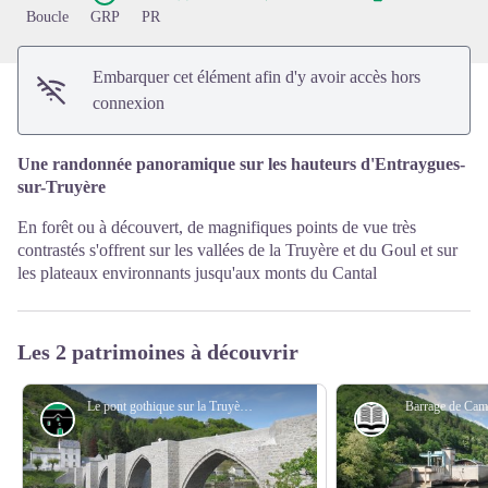
Boucle
GRP
PR
Embarquer cet élément afin d'y avoir accès hors
connexion
Une randonnée panoramique sur les hauteurs d'Entraygues-
sur-Truyère
En forêt ou à découvert, de magnifiques points de vue très
contrastés s'offrent sur les vallées de la Truyère et du Goul et sur
les plateaux environnants jusqu'aux monts du Cantal
Les 2 patrimoines à découvrir
Le pont gothique sur la Truyère - Comtal, Lot, Truyère
Barrage de Cam
Architecture
Histoire et pat