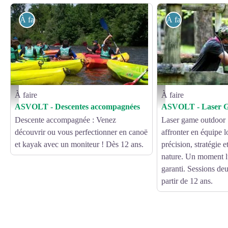
À faire
À faire
À faire
À faire
ASVOLT descentes accompagnées - OFFICE DE TOURISME DU CANTON D'E
ASVOLT
ASVOLT - Descentes accompagnées
ASVOLT - Laser 
Descente accompagnée : Venez
Laser game outdoor 
découvrir ou vous perfectionner en canoë
affronter en équipe l
et kayak avec un moniteur ! Dès 12 ans.
précision, stratégie 
nature. Un moment l
garanti. Sessions deu
partir de 12 ans.