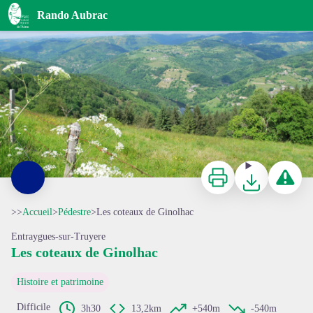
Les coteaux de Ginolhac
Rando Aubrac
Point de vue depuis le plateau de Ginolhac - ® 3CLT
Imprimer
Télécharger
Signaler 
>>
Accueil
>
Pédestre
>
Les coteaux de Ginolhac
Entraygues-sur-Truyere
Les coteaux de Ginolhac
Voir l'image en plein écran
Histoire et patrimoine
Difficile
3h30
13,2km
+540m
-540m