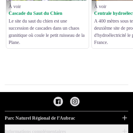
À voir
À voir
Cascade du Saut du Chien - OFFICE DE TOURISME CANTONAL DE SAINT AM
Usine hydroélectrique Mont
Cascade du Saut du Chien
Centrale hydroélec
Le site du saut du chien est une
A 400 mètres sous te
succession de cascades dans un chaos
deuxième site de pr
granitique où coule le petit ruisseau de la
d'hydroélectricité le
Plane.
France.
Parc Naturel Régional de l’Aubrac
Informations complémentaires