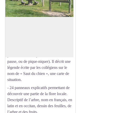
Sentier botanique de Laux
Le parcours du sentier botanique est
constitué de :
Voir l'image en plein écran
- un panneau général, situé sur le parking
du Laux, (où de magnifiques tables, en
pierre et ardoises, permettent de faire une
pause, ou de pique-niquer). Il décrit une
légende écrite par les collégiens sur le
nom de « Saut du chien », une carte de
situation.
- 24 panneaux explicatifs permettant de
découvrir une partie de la flore locale.
Descriptif de l’arbre, nom en français, en
latin et en occitan, dessin des feuilles, de
l’arbre et des fruits.