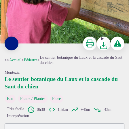
Imprimer
Télécharger
Signaler 
Le sentier botanique du Laux et la cascade du Saut
>>
Accueil
>
Pédestre
>
du chien
Montezic
Le sentier botanique du Laux et la cascade du
Saut du chien
Eau
Fleurs / Plantes
Flore
Très facile
0h30
1,5km
+45m
-43m
Interprétation