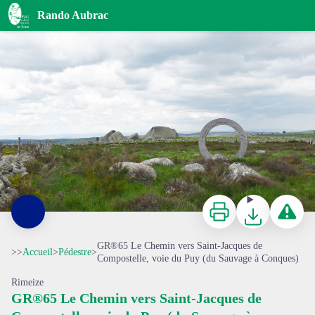
GR®65 Le Chemin vers Saint-Jacques de Compostelle, voie du Puy (du Sauvage à Conques)
Rando Aubrac
L'oculus au Roc des Loups, Marchastel, table de lecture verticale des paysages - © PNR de l'Aubrac
Imprimer
Télécharger
Signaler 
GR®65 Le Chemin vers Saint-Jacques de
>>
Accueil
>
Pédestre
>
Compostelle, voie du Puy (du Sauvage à Conques)
Rimeize
GR®65 Le Chemin vers Saint-Jacques de