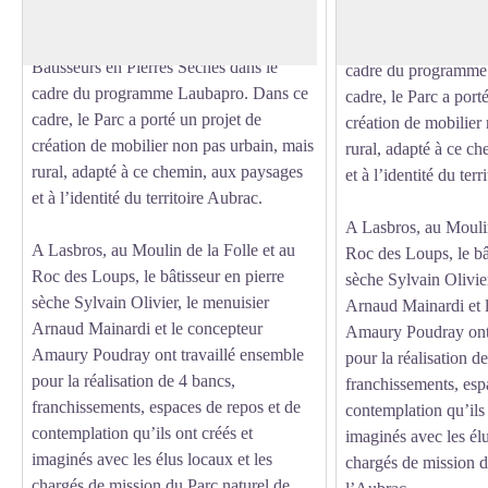
Jacques, mais aussi sur celle de la pierre
sèche avec l’associat
sèche avec l’association des Artisans
Bâtisseurs en Pierre
Bâtisseurs en Pierres Sèches dans le
cadre du programme
cadre du programme Laubapro. Dans ce
cadre, le Parc a port
cadre, le Parc a porté un projet de
création de mobilier
création de mobilier non pas urbain, mais
rural, adapté à ce c
rural, adapté à ce chemin, aux paysages
et à l’identité du ter
et à l’identité du territoire Aubrac.
A Lasbros, au Moulin
A Lasbros, au Moulin de la Folle et au
Roc des Loups, le bâ
Roc des Loups, le bâtisseur en pierre
sèche Sylvain Olivier
sèche Sylvain Olivier, le menuisier
Arnaud Mainardi et 
Arnaud Mainardi et le concepteur
Amaury Poudray ont 
Amaury Poudray ont travaillé ensemble
pour la réalisation d
pour la réalisation de 4 bancs,
franchissements, esp
franchissements, espaces de repos et de
contemplation qu’ils 
contemplation qu’ils ont créés et
imaginés avec les élu
imaginés avec les élus locaux et les
chargés de mission d
chargés de mission du Parc naturel de