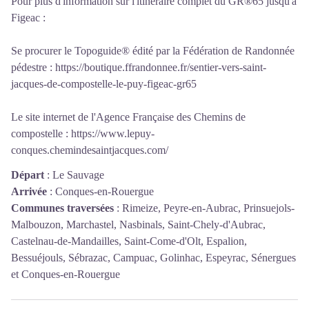
Pour plus d'information sur l'itinéraire complet du GR®65 jusqu'à
Figeac :
Se procurer le Topoguide® édité par la Fédération de Randonnée
pédestre :
https://boutique.ffrandonnee.fr/sentier-vers-saint-
jacques-de-compostelle-le-puy-figeac-gr65
Le site internet de l'Agence Française des Chemins de
compostelle :
https://www.lepuy-
conques.chemindesaintjacques.com/
Départ
:
Le Sauvage
Arrivée
:
Conques-en-Rouergue
Communes traversées
:
Rimeize, Peyre-en-Aubrac, Prinsuejols-
Malbouzon, Marchastel, Nasbinals, Saint-Chely-d'Aubrac,
Castelnau-de-Mandailles, Saint-Come-d'Olt, Espalion,
Bessuéjouls, Sébrazac, Campuac, Golinhac, Espeyrac, Sénergues
et Conques-en-Rouergue