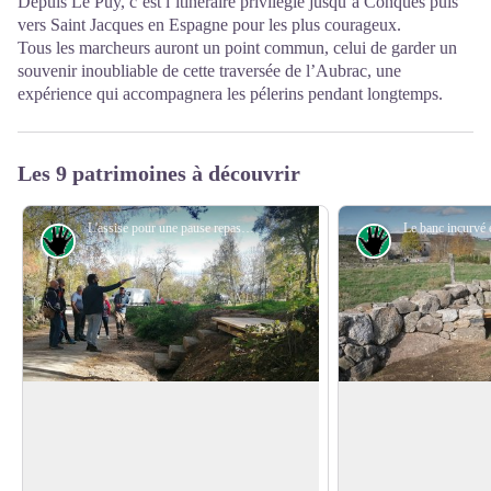
Depuis Le Puy, c’est l’itinéraire privilégié jusqu’à Conques puis
vers Saint Jacques en Espagne pour les plus courageux.
Tous les marcheurs auront un point commun, celui de garder un
souvenir inoubliable de cette traversée de l’Aubrac, une
expérience qui accompagnera les pélerins pendant longtemps.
Les 9 patrimoines à découvrir
L'assise pour une pause repas ou repos - ® PNR de l'Aubrac
Savoir-faire
Savoir-faire
Mobilier rural, Lasbros à Prinsuéjols-
Mobilier rural, le M
Malbouzon
Le Parc travaille à la
Le Parc travaille à la fois sur la
revalorisation du ch
revalorisation du chemin de Saint
Voir l'image en plein écran
Jacques, mais aussi s