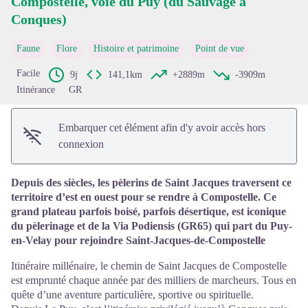
Compostelle, voie du Puy (du Sauvage à
Voir l'image en plein écran
Conques)
Faune
Flore
Histoire et patrimoine
Point de vue
Facile
9j
141,1km
+2889m
-3909m
Itinérance
GR
Embarquer cet élément afin d'y avoir accès hors
connexion
Depuis des siècles, les pèlerins de Saint Jacques traversent ce
territoire d’est en ouest pour se rendre à Compostelle. Ce
grand plateau parfois boisé, parfois désertique, est iconique
du pèlerinage et de la Via Podiensis (GR65) qui part du Puy-
en-Velay pour rejoindre Saint-Jacques-de-Compostelle
Itinéraire millénaire, le chemin de Saint Jacques de Compostelle
est emprunté chaque année par des milliers de marcheurs. Tous en
quête d’une aventure particulière, sportive ou spirituelle.