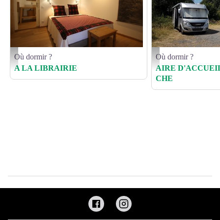
Où dormir ?
Où dormir ?
Chambre d'hôtes - François Puech
531275_gd - Park4night
A LA LIBRAIRIE
AIRE D'ACCUEI
CHE